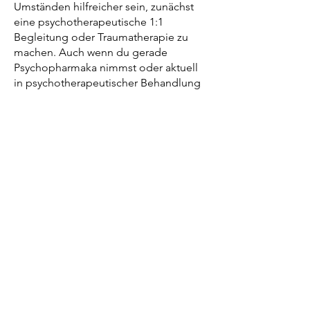
Umständen hilfreicher sein, zunächst
eine psychotherapeutische 1:1
Begleitung oder Traumatherapie zu
machen. Auch wenn du gerade
Psychopharmaka nimmst oder aktuell
in psychotherapeutischer Behandlung
bist, bitten wir dich, das Vorgespräch
mit uns zu suchen, damit wir
gemeinsam bestmöglich für deinen
Heilungsweg entscheiden können.
Wie arbeiten wir?
Dieses Training ist sehr praktisch
orientiert, d.h. wir werden an jedem
Abend Emotionale Heilungsprozesse
praktizieren. Wir arbeiten in erster Linie
mit “schnellem Lernen”, d.h. kurze