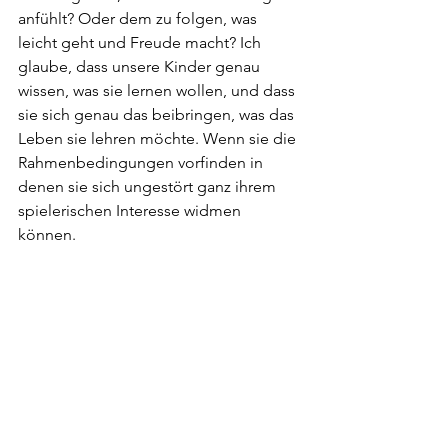
anfühlt? Oder dem zu folgen, was 
leicht geht und Freude macht? Ich 
glaube, dass unsere Kinder genau 
wissen, was sie lernen wollen, und dass 
sie sich genau das beibringen, was das 
Leben sie lehren möchte. Wenn sie die 
Rahmenbedingungen vorfinden in 
denen sie sich ungestört ganz ihrem 
spielerischen Interesse widmen 
können.
Was wenn jede Generation ihre ganz 
eigenen Lernaufgaben hat? Unsere 
Welt ändert sich so schnell, wie sollen 
wir da didaktische Programme 
entwickeln, die unsere Kinder auf die  
Aufgaben ihrer Zeit vorbereiten?
Die gute Nachricht ist: wir können es 