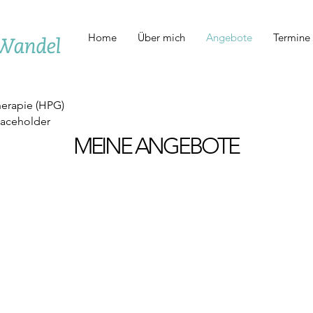
Home
Über mich
Angebote
Termine
herapie (HPG)
paceholder
MEINE ANGEBOTE